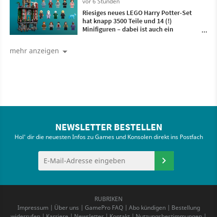
vor 6 Stunden
Riesiges neues LEGO Harry Potter-Set
hat knapp 3500 Teile und 14 (!)
Minifiguren – dabei ist auch ein
Charakter, den es noch nie als LEGO-
Figürchen gab
mehr anzeigen
NEWSLETTER BESTELLEN
Hol' dir die neuesten Infos zu Games und Konsolen direkt ins Postfach
RUBRIKEN
Impressum
|
Über uns
|
GamePro FAQ
|
Abo kündigen
|
Bestellung
widerrufen
|
Karriere
|
Newsletter
|
Kontakt
|
Nutzungsbestimmungen
|