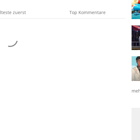
lteste
zuerst
Top
Kommentare
meh