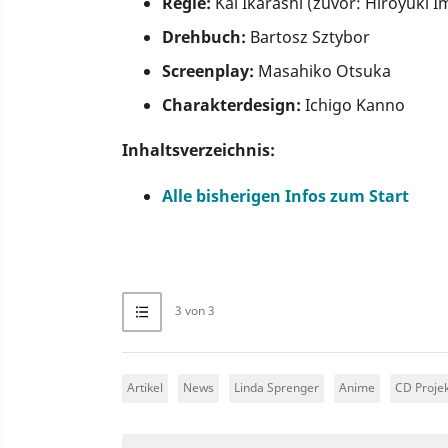
Regie:
Kai Ikarashi (zuvor: Hiroyuki I
Drehbuch:
Bartosz Sztybor
Screenplay:
Masahiko Otsuka
Charakterdesign:
Ichigo Kanno
Inhaltsverzeichnis:
Alle bisherigen Infos zum Start
3 von 3
Artikel
News
Linda Sprenger
Anime
CD Proje