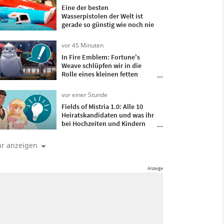
Eine der besten
Wasserpistolen der Welt ist
gerade so günstig wie noch nie
vor 45 Minuten
In Fire Emblem: Fortune's
Weave schlüpfen wir in die
Rolle eines kleinen fetten
Vogels und jetzt will ich das
Spiel unbedingt haben
vor einer Stunde
Fields of Mistria 1.0: Alle 10
Heiratskandidaten und was ihr
bei Hochzeiten und Kindern
jetzt wissen müsst
r anzeigen