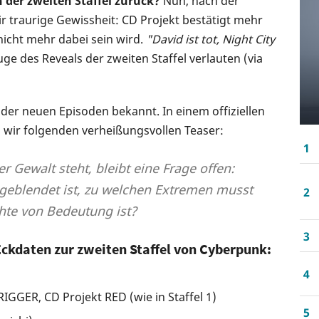
n der zweiten Staffel zurück?
Nun, nach der
 traurige Gewissheit: CD Projekt bestätigt mehr
nicht mehr dabei sein wird.
"David ist tot, Night City
uge des Reveals der zweiten Staffel verlauten (via
y der neuen Episoden bekannt. In einem offiziellen
 wir folgenden verheißungsvollen Teaser:
1
r Gewalt steht, bleibt eine Frage offen:
geblendet ist, zu welchen Extremen musst
2
hte von Bedeutung ist?
3
Eckdaten zur zweiten Staffel von Cyberpunk:
4
RIGGER, CD Projekt RED (wie in Staffel 1)
5