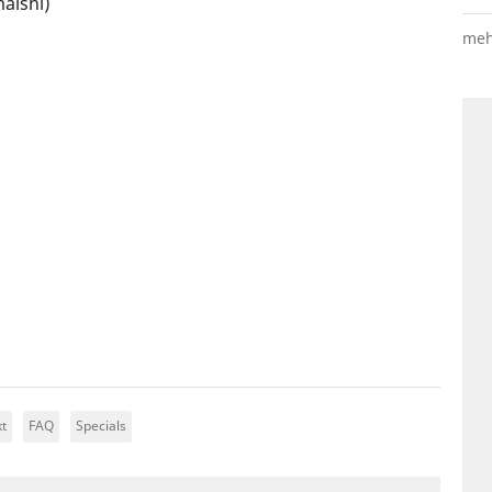
maishi)
meh
kt
FAQ
Specials