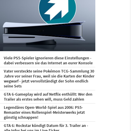
Viele PS5-Spieler ignorieren diese Einstellungen -
dabei verbessern sie das Internet an eurer Konsole
Vater versteckte seine Pokémon TCG-Sammlung 30
Jahre vor seiner Frau, weil sie die Karten der Kinder
wegwarf - jetzt vervollständigt der Sohn endlich
seine Sets
GTA 6-Gameplay wird auf Netflix enthüllt: Wer den
Trailer als erstes sehen will, muss Geld zahlen
Legendäres Open-World-Spiel aus 2006: PS5-
Remaster eines Rollenspiel-Meisterwerks jetzt
günstig schnappen!
GTA 6: Rockstar kündigt Datum für 3. Trailer an -
alle Infos bei uns im Live-Ticker