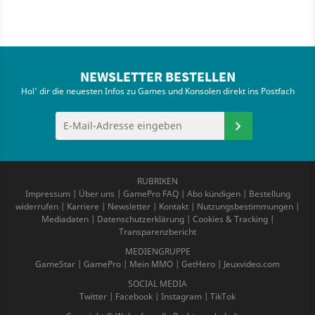
NEWSLETTER BESTELLEN
Hol' dir die neuesten Infos zu Games und Konsolen direkt ins Postfach
RUBRIKEN
Impressum
|
Über uns
|
GamePro FAQ
|
Abo kündigen
|
Bestellung
widerrufen
|
Karriere
|
Newsletter
|
Kontakt
|
Nutzungsbestimmungen
|
Mediadaten
|
Datenschutzerklärung
|
Cookies & Tracking
|
Transparenzbericht
MEDIENGRUPPE
GameStar
|
GamePro
|
Mein MMO
|
GetHero
|
Jeuxvideo.com
SOCIAL MEDIA
Twitter
|
Facebook
|
Instagram
|
TikTok