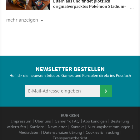
Eltern aus und findet plötzlich
originalverpacktes Pokémon Stadium-
Bundle mit Transfer-Pak wieder
mehr anzeigen
NEWSLETTER BESTELLEN
Hol' dir die neuesten Infos zu Games und Konsolen direkt ins Postfach
RUBRIKEN
Impressum
|
Über uns
|
GamePro FAQ
|
Abo kündigen
|
Bestellung
widerrufen
|
Karriere
|
Newsletter
|
Kontakt
|
Nutzungsbestimmungen
|
Mediadaten
|
Datenschutzerklärung
|
Cookies & Tracking
|
Transparenzbericht