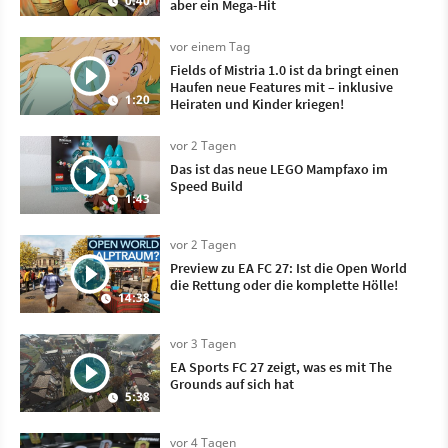
0:40
aber ein Mega-Hit
vor einem Tag
Fields of Mistria 1.0 ist da bringt einen
Haufen neue Features mit – inklusive
1:20
Heiraten und Kinder kriegen!
vor 2 Tagen
Das ist das neue LEGO Mampfaxo im
Speed Build
1:43
vor 2 Tagen
Preview zu EA FC 27: Ist die Open World
die Rettung oder die komplette Hölle!
14:38
vor 3 Tagen
EA Sports FC 27 zeigt, was es mit The
Grounds auf sich hat
5:38
vor 4 Tagen