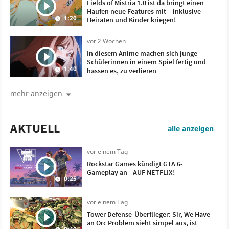
Fields of Mistria 1.0 ist da bringt einen
Haufen neue Features mit – inklusive
1:20
Heiraten und Kinder kriegen!
vor 2 Wochen
In diesem Anime machen sich junge
Schülerinnen in einem Spiel fertig und
1:40
hassen es, zu verlieren
mehr anzeigen
AKTUELL
alle anzeigen
vor einem Tag
Rockstar Games kündigt GTA 6-
Gameplay an - AUF NETFLIX!
0:25
vor einem Tag
Tower Defense-Überflieger: Sir, We Have
an Orc Problem sieht simpel aus, ist