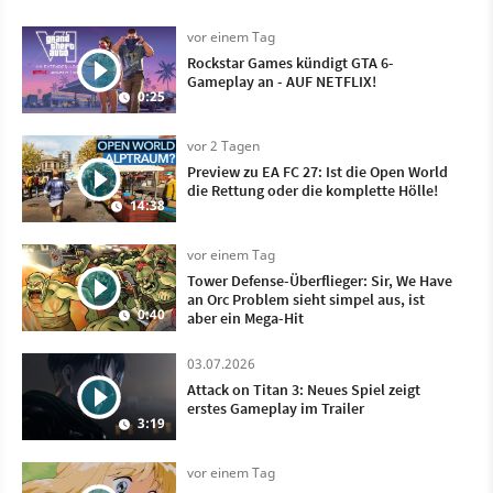
vor einem Tag
Rockstar Games kündigt GTA 6-
Gameplay an - AUF NETFLIX!
0:25
vor 2 Tagen
Preview zu EA FC 27: Ist die Open World
die Rettung oder die komplette Hölle!
14:38
vor einem Tag
Tower Defense-Überflieger: Sir, We Have
an Orc Problem sieht simpel aus, ist
0:40
aber ein Mega-Hit
03.07.2026
Attack on Titan 3: Neues Spiel zeigt
erstes Gameplay im Trailer
3:19
vor einem Tag