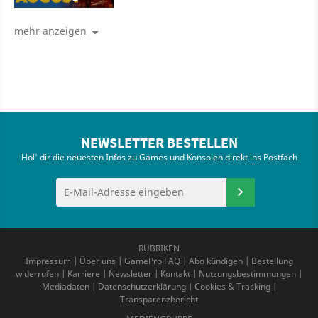
mehr anzeigen
NEWSLETTER BESTELLEN
Hol' dir die neuesten Infos zu Games und Konsolen direkt ins Postfach
RUBRIKEN
Impressum
|
Über uns
|
GamePro FAQ
|
Abo kündigen
|
Bestellung
widerrufen
|
Karriere
|
Newsletter
|
Kontakt
|
Nutzungsbestimmungen
|
Mediadaten
|
Datenschutzerklärung
|
Cookies & Tracking
|
Transparenzbericht