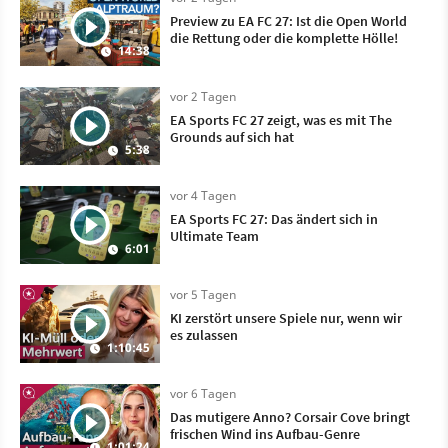
Preview zu EA FC 27: Ist die Open World
die Rettung oder die komplette Hölle!
14:38
vor 2 Tagen
EA Sports FC 27 zeigt, was es mit The
Grounds auf sich hat
5:38
vor 4 Tagen
EA Sports FC 27: Das ändert sich in
Ultimate Team
6:01
vor 5 Tagen
KI zerstört unsere Spiele nur, wenn wir
es zulassen
1:10:45
vor 6 Tagen
Das mutigere Anno? Corsair Cove bringt
frischen Wind ins Aufbau-Genre
1:01:24