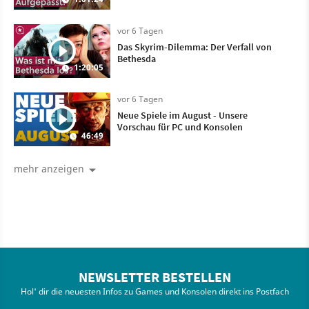
vor 6 Tagen
Das Skyrim-Dilemma: Der Verfall von
Bethesda
1:20:05
vor 6 Tagen
Neue Spiele im August - Unsere
Vorschau für PC und Konsolen
46:49
mehr anzeigen
NEWSLETTER BESTELLEN
Hol' dir die neuesten Infos zu Games und Konsolen direkt ins Postfach