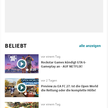
BELIEBT
alle anzeigen
vor einem Tag
Rockstar Games kündigt GTA 6-
Gameplay an - AUF NETFLIX!
0:25
vor 2 Tagen
Preview zu EA FC 27: Ist die Open World
die Rettung oder die komplette Hölle!
14:38
vor einem Tag