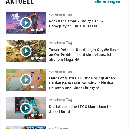
AKTUELL
alle anzeigen
vor einem Tag
Rockstar Games kündigt GTA 6-
Gameplay an - AUF NETFLIX!
0:25
vor einem Tag
Tower Defense-Überflieger: Sir, We Have
an Orc Problem sieht simpel aus, ist
0:40
aber ein Mega-Hit
vor einem Tag
Fields of Mistria 1.0 ist da bringt einen
Haufen neue Features mit – inklusive
1:20
Heiraten und Kinder kriegen!
vor einem Tag
Das ist das neue LEGO Mampfaxo im
Speed Build
1:43
vor 2 Tagen