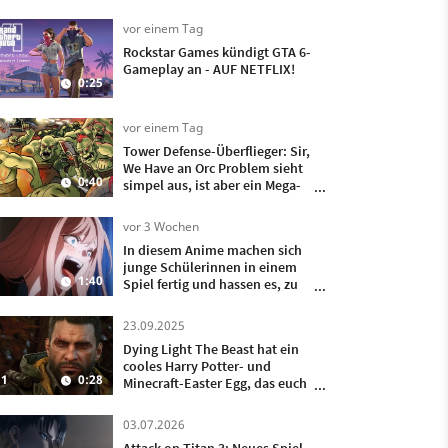
vor einem Tag
Rockstar Games kündigt GTA 6-
Gameplay an - AUF NETFLIX!
0:25
vor einem Tag
Tower Defense-Überflieger: Sir,
We Have an Orc Problem sieht
0:40
simpel aus, ist aber ein Mega-
Hit
vor 3 Wochen
In diesem Anime machen sich
junge Schülerinnen in einem
1:40
Spiel fertig und hassen es, zu
verlieren
23.09.2025
Dying Light The Beast hat ein
cooles Harry Potter- und
1
0:28
Minecraft-Easter Egg, das euch
eine Waffe beschert
03.07.2026