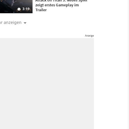
Attack on Titan 3: Neues Spiel
zeigt erstes Gameplay im
3:19
Trailer
r anzeigen