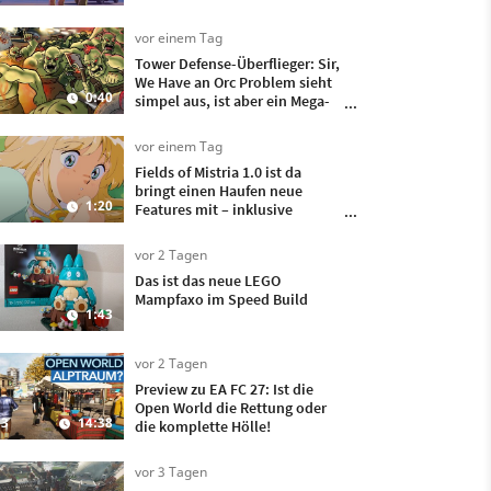
vor einem Tag
Tower Defense-Überflieger: Sir,
We Have an Orc Problem sieht
0:40
simpel aus, ist aber ein Mega-
Hit
vor einem Tag
Fields of Mistria 1.0 ist da
bringt einen Haufen neue
1:20
Features mit – inklusive
Heiraten und Kinder kriegen!
vor 2 Tagen
Das ist das neue LEGO
Mampfaxo im Speed Build
1:43
vor 2 Tagen
Preview zu EA FC 27: Ist die
Open World die Rettung oder
3
14:38
die komplette Hölle!
vor 3 Tagen