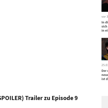
vor 
In 
sich
in e
hass
25.0
Der 
neue
ist 
dire
Term
SPOILER) Trailer zu Episode 9