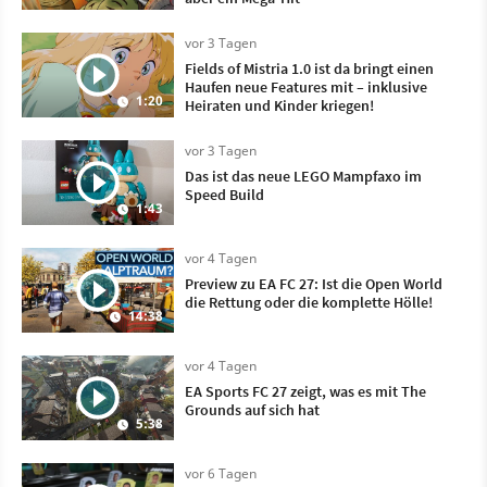
vor 3 Tagen
Fields of Mistria 1.0 ist da bringt einen
Haufen neue Features mit – inklusive
1:20
Heiraten und Kinder kriegen!
vor 3 Tagen
Das ist das neue LEGO Mampfaxo im
Speed Build
1:43
vor 4 Tagen
Preview zu EA FC 27: Ist die Open World
die Rettung oder die komplette Hölle!
14:38
vor 4 Tagen
EA Sports FC 27 zeigt, was es mit The
Grounds auf sich hat
5:38
vor 6 Tagen