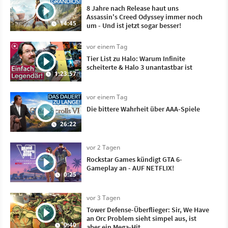
8 Jahre nach Release haut uns
Assassin's Creed Odyssey immer noch
14:45
um - Und ist jetzt sogar besser!
vor einem Tag
Tier List zu Halo: Warum Infinite
scheiterte & Halo 3 unantastbar ist
1:23:57
vor einem Tag
Die bittere Wahrheit über AAA-Spiele
26:22
vor 2 Tagen
Rockstar Games kündigt GTA 6-
Gameplay an - AUF NETFLIX!
0:25
vor 3 Tagen
Tower Defense-Überflieger: Sir, We Have
an Orc Problem sieht simpel aus, ist
0:40
aber ein Mega-Hit