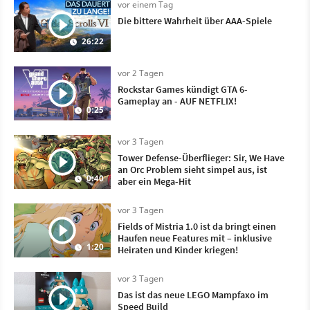
vor einem Tag
Die bittere Wahrheit über AAA-Spiele
26:22
vor 2 Tagen
Rockstar Games kündigt GTA 6-
Gameplay an - AUF NETFLIX!
0:25
vor 3 Tagen
Tower Defense-Überflieger: Sir, We Have
an Orc Problem sieht simpel aus, ist
0:40
aber ein Mega-Hit
vor 3 Tagen
Fields of Mistria 1.0 ist da bringt einen
Haufen neue Features mit – inklusive
1:20
Heiraten und Kinder kriegen!
vor 3 Tagen
Das ist das neue LEGO Mampfaxo im
Speed Build