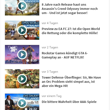
8 Jahre nach Release haut uns
Assassin's Creed Odyssey immer noch
14:45
um - Und ist jetzt sogar besser!
vor 4 Tagen
Preview zu EA FC 27: Ist die Open World
die Rettung oder die komplette Hölle!
14:38
vor 2 Tagen
Rockstar Games kündigt GTA 6-
Gameplay an - AUF NETFLIX!
0:25
vor 3 Tagen
Tower Defense-Überflieger: Sir, We Have
an Orc Problem sieht simpel aus, ist
0:40
aber ein Mega-Hit
vor einem Tag
Die bittere Wahrheit über AAA-Spiele
26:22