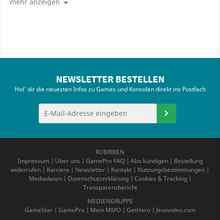
mehr anzeigen
NEWSLETTER BESTELLEN
Hol' dir die neuesten Infos zu Games und Konsolen direkt ins Postfach
RUBRIKEN
Impressum
|
Über uns
|
GamePro FAQ
|
Abo kündigen
|
Bestellung
widerrufen
|
Karriere
|
Newsletter
|
Kontakt
|
Nutzungsbestimmungen
|
Mediadaten
|
Datenschutzerklärung
|
Cookies & Tracking
|
Transparenzbericht
MEDIENGRUPPE
GameStar
|
GamePro
|
Mein MMO
|
GetHero
|
Jeuxvideo.com