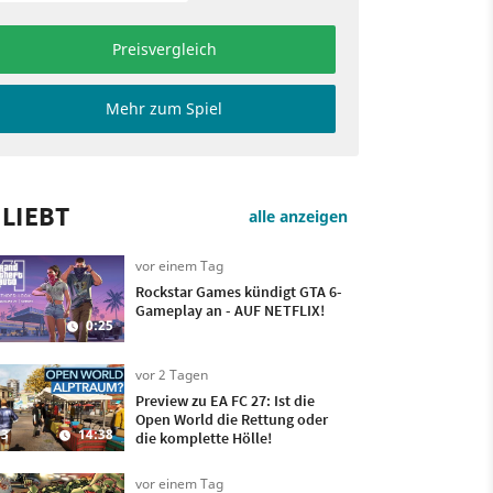
Preisvergleich
Mehr zum Spiel
LIEBT
alle anzeigen
vor einem Tag
Rockstar Games kündigt GTA 6-
Gameplay an - AUF NETFLIX!
0:25
vor 2 Tagen
Preview zu EA FC 27: Ist die
Open World die Rettung oder
3
14:38
die komplette Hölle!
vor einem Tag