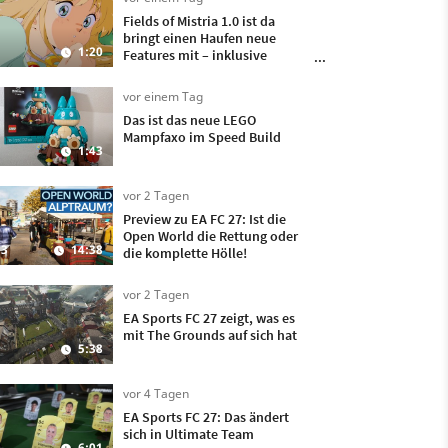
Fields of Mistria 1.0 ist da
bringt einen Haufen neue
1:20
Features mit – inklusive
Heiraten und Kinder kriegen!
vor einem Tag
Das ist das neue LEGO
Mampfaxo im Speed Build
1:43
vor 2 Tagen
Preview zu EA FC 27: Ist die
Open World die Rettung oder
3
14:38
die komplette Hölle!
vor 2 Tagen
EA Sports FC 27 zeigt, was es
mit The Grounds auf sich hat
5:38
vor 4 Tagen
EA Sports FC 27: Das ändert
sich in Ultimate Team
6:01