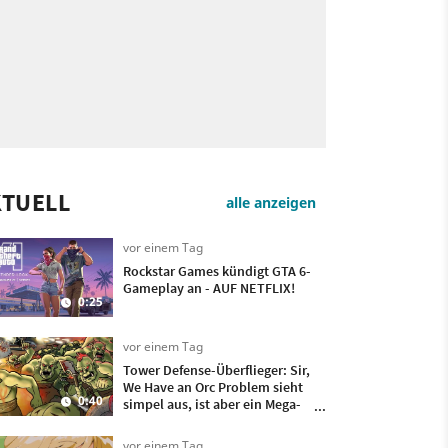
KTUELL
alle anzeigen
vor einem Tag
Rockstar Games kündigt GTA 6-
Gameplay an - AUF NETFLIX!
0:25
vor einem Tag
Tower Defense-Überflieger: Sir,
We Have an Orc Problem sieht
0:40
simpel aus, ist aber ein Mega-
Hit
vor einem Tag