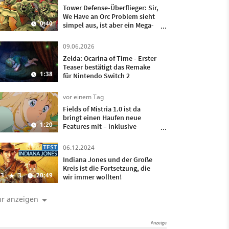
Tower Defense-Überflieger: Sir,
We Have an Orc Problem sieht
0:40
simpel aus, ist aber ein Mega-
Hit
09.06.2026
Zelda: Ocarina of Time - Erster
Teaser bestätigt das Remake
1:38
für Nintendo Switch 2
vor einem Tag
Fields of Mistria 1.0 ist da
bringt einen Haufen neue
1:20
Features mit – inklusive
Heiraten und Kinder kriegen!
06.12.2024
Indiana Jones und der Große
Kreis ist die Fortsetzung, die
3
3
20:49
wir immer wollten!
r anzeigen