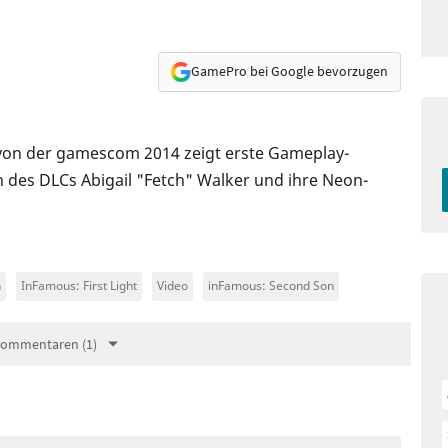
GamePro bei Google bevorzugen
t von der gamescom 2014 zeigt erste Gameplay-
din des DLCs Abigail "Fetch" Walker und ihre Neon-
n
InFamous: First Light
Video
inFamous: Second Son
Kommentaren (1)