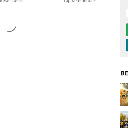
lteste
zuerst
Top
Kommentare
BE