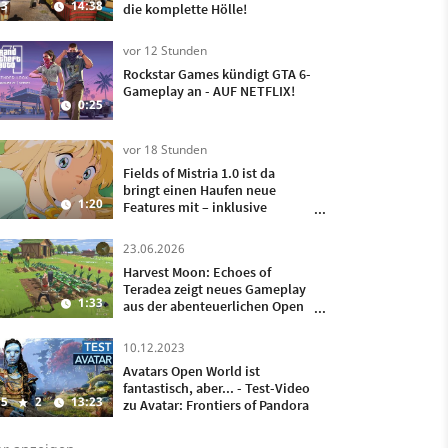
3
14:38
die komplette Hölle!
vor 12 Stunden
Rockstar Games kündigt GTA 6-
Gameplay an - AUF NETFLIX!
0:25
vor 18 Stunden
Fields of Mistria 1.0 ist da
bringt einen Haufen neue
1:20
Features mit – inklusive
Heiraten und Kinder kriegen!
23.06.2026
Harvest Moon: Echoes of
Teradea zeigt neues Gameplay
1:33
aus der abenteuerlichen Open
World
10.12.2023
Avatars Open World ist
fantastisch, aber... - Test-Video
5
2
13:23
zu Avatar: Frontiers of Pandora