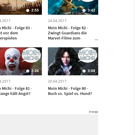
2:55
3:42
4.2017
24.04.2017
 Michi - Folge 83 -
Moin Michi - Folge 82 -
t vor dem
Zwingt Guardians die
erspielen
Marvel-Filme zum
Glitzer-Wahn?
2:26
3:08
4.2017
20.04.2017
 Michi - Folge 81 -
Moin Michi - Folge 80 -
lange hält Angst?
Buch vs. Spiel vs. Hund?