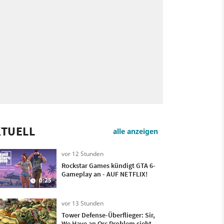
KTUELL
alle anzeigen
vor 12 Stunden
Rockstar Games kündigt GTA 6-
Gameplay an - AUF NETFLIX!
0:25
vor 13 Stunden
Tower Defense-Überflieger: Sir,
We Have an Orc Problem sieht