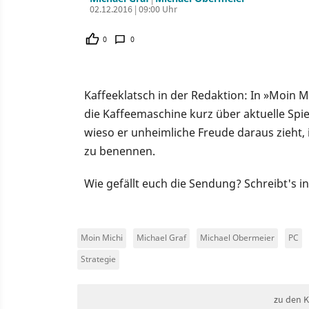
02.12.2016 | 09:00 Uhr
0
0
Kaffeeklatsch in der Redaktion: In »Moin 
die Kaffeemaschine kurz über aktuelle Spie
wieso er unheimliche Freude daraus zieht, 
zu benennen.
Wie gefällt euch die Sendung? Schreibt's 
Moin Michi
Michael Graf
Michael Obermeier
PC
Strategie
zu den 