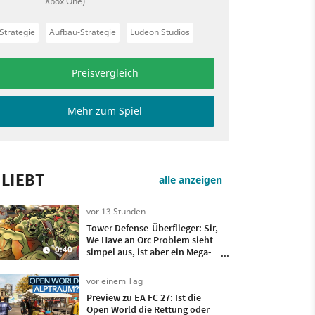
Xbox One)
Strategie
Aufbau-Strategie
Ludeon Studios
Preisvergleich
Mehr zum Spiel
LIEBT
alle anzeigen
vor 13 Stunden
Tower Defense-Überflieger: Sir,
We Have an Orc Problem sieht
0:40
simpel aus, ist aber ein Mega-
Hit
vor einem Tag
Preview zu EA FC 27: Ist die
Open World die Rettung oder