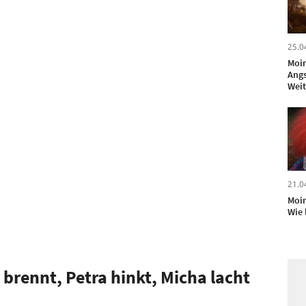
25.0
Moin
Angs
Weit
21.0
Moin
Wie 
 brennt, Petra hinkt, Micha lacht