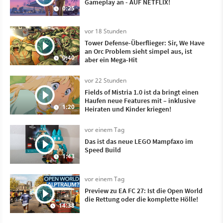
Gameplay an - AUF NETFLIX!
0:25
vor 18 Stunden
Tower Defense-Überflieger: Sir, We Have
an Orc Problem sieht simpel aus, ist
0:40
aber ein Mega-Hit
vor 22 Stunden
Fields of Mistria 1.0 ist da bringt einen
Haufen neue Features mit – inklusive
1:20
Heiraten und Kinder kriegen!
vor einem Tag
Das ist das neue LEGO Mampfaxo im
Speed Build
1:43
vor einem Tag
Preview zu EA FC 27: Ist die Open World
die Rettung oder die komplette Hölle!
14:38