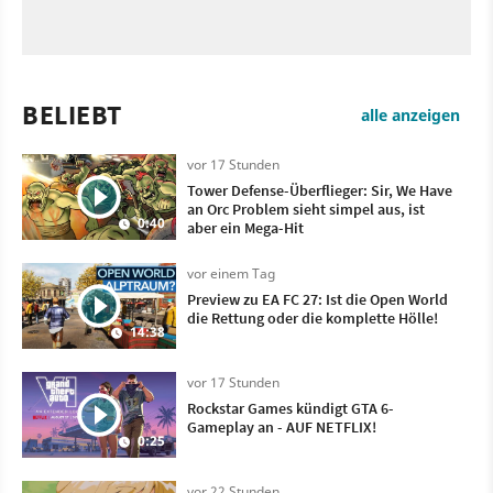
BELIEBT
alle anzeigen
vor 17 Stunden
Tower Defense-Überflieger: Sir, We Have
an Orc Problem sieht simpel aus, ist
0:40
aber ein Mega-Hit
vor einem Tag
Preview zu EA FC 27: Ist die Open World
die Rettung oder die komplette Hölle!
14:38
vor 17 Stunden
Rockstar Games kündigt GTA 6-
Gameplay an - AUF NETFLIX!
0:25
vor 22 Stunden