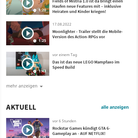
Fields of Mistria 1.0 ist da bringt einen
Haufen neue Features mit – inklusive
1:20
Heiraten und Kinder kriegen!
17.08.2022
Moonlighter - Trailer stellt die Mobile-
Version des Action-RPGs vor
1:25
vor einem Tag
Das ist das neue LEGO Mampfaxo im
Speed Build
1:43
mehr anzeigen
AKTUELL
alle anzeigen
vor 6 Stunden
Rockstar Games kündigt GTA 6-
Gameplay an - AUF NETFLIX!
0:25