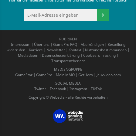
Hol' dir die neuesten Infos zu Games und Konsolen direkt ins Postfach
RUBRIKEN
Impressum
|
Über uns
|
GamePro FAQ
|
Abo kündigen
|
Bestellung
widerrufen
|
Karriere
|
Newsletter
|
Kontakt
|
Nutzungsbestimmungen
|
Mediadaten
|
Datenschutzerklärung
|
Cookies & Tracking
|
Transparenzbericht
MEDIENGRUPPE
GameStar
|
GamePro
|
Mein MMO
|
GetHero
|
Jeuxvideo.com
SOCIAL MEDIA
Twitter
|
Facebook
|
Instagram
|
TikTok
Copyright © Webedia - alle Rechte vorbehalten