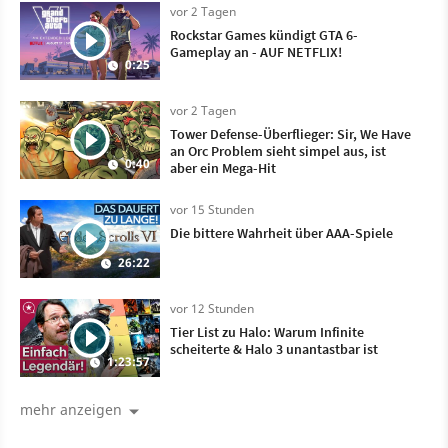
vor 2 Tagen
Rockstar Games kündigt GTA 6-
Gameplay an - AUF NETFLIX!
0:25
vor 2 Tagen
Tower Defense-Überflieger: Sir, We Have
an Orc Problem sieht simpel aus, ist
0:40
aber ein Mega-Hit
vor 15 Stunden
Die bittere Wahrheit über AAA-Spiele
26:22
vor 12 Stunden
Tier List zu Halo: Warum Infinite
scheiterte & Halo 3 unantastbar ist
1:23:57
mehr anzeigen