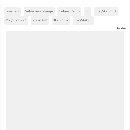
Specials
Sebastian Stange
Tobias Veltin
PC
PlayStation 3
PlayStation 4
Xbox 360
Xbox One
PlayStation