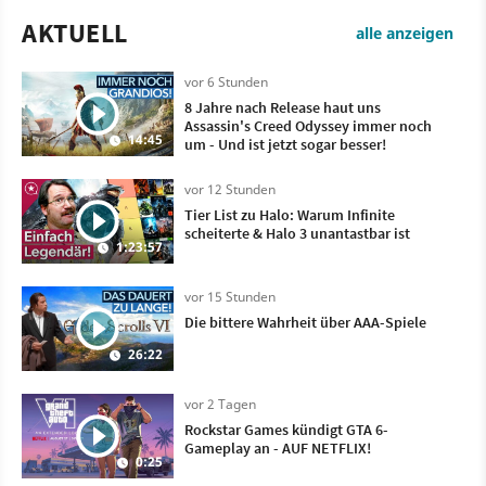
AKTUELL
alle anzeigen
vor 6 Stunden
8 Jahre nach Release haut uns
Assassin's Creed Odyssey immer noch
14:45
um - Und ist jetzt sogar besser!
vor 12 Stunden
Tier List zu Halo: Warum Infinite
scheiterte & Halo 3 unantastbar ist
1:23:57
vor 15 Stunden
Die bittere Wahrheit über AAA-Spiele
26:22
vor 2 Tagen
Rockstar Games kündigt GTA 6-
Gameplay an - AUF NETFLIX!
0:25