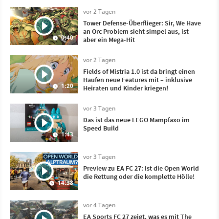
vor 2 Tagen
Tower Defense-Überflieger: Sir, We Have
an Orc Problem sieht simpel aus, ist
0:40
aber ein Mega-Hit
vor 2 Tagen
Fields of Mistria 1.0 ist da bringt einen
Haufen neue Features mit – inklusive
1:20
Heiraten und Kinder kriegen!
vor 3 Tagen
Das ist das neue LEGO Mampfaxo im
Speed Build
1:43
vor 3 Tagen
Preview zu EA FC 27: Ist die Open World
die Rettung oder die komplette Hölle!
14:38
vor 4 Tagen
EA Sports FC 27 zeigt, was es mit The