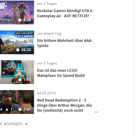
vor 2 Tagen
Rockstar Games kündigt GTA 6-
Gameplay an - AUF NETFLIX!
0:25
vor einem Tag
Die bittere Wahrheit über AAA-
Spiele
26:22
vor 3 Tagen
Das ist das neue LEGO
Mampfaxo im Speed Build
1:43
04.02.2019
Red Dead Redemption 2 - 5
Dinge über Arthur Morgan, die
4
1
7:47
ihr (vielleicht) noch nicht
wusstet
r anzeigen