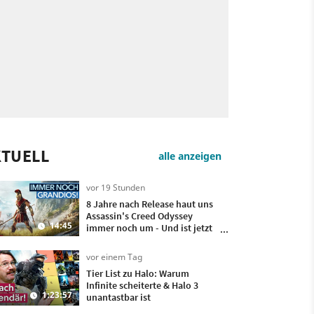
KTUELL
alle anzeigen
vor 19 Stunden
8 Jahre nach Release haut uns
Assassin's Creed Odyssey
14:45
immer noch um - Und ist jetzt
sogar besser!
vor einem Tag
Tier List zu Halo: Warum
Infinite scheiterte & Halo 3
1:23:57
unantastbar ist