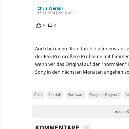
Chris Werian
15.11.2024 | 22:12 Uhr
0
0
Auch bei einem Run durch die Innenstadt 
der PS5 Pro größere Probleme mit flimmernd
wenn wir das Original auf der "normalen" 
Sony in den nächsten Monaten angehen sol
Video
Specials
Hardware
Dragon's Dogma 2
Ac
zu den 
KOMMENTARE
(0)