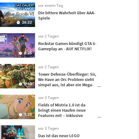
vor einem Tag
Die bittere Wahrheit über AAA-
Spiele
26:22
vor 2 Tagen
Rockstar Games kündigt GTA 6-
Gameplay an - AUF NETFLIX!
0:25
vor 2 Tagen
Tower Defense-Überflieger: Sir,
We Have an Orc Problem sieht
0:40
simpel aus, ist aber ein Mega-
Hit
vor 3 Tagen
Fields of Mistria 1.0 ist da
bringt einen Haufen neue
1:20
Features mit – inklusive
Heiraten und Kinder kriegen!
vor 3 Tagen
Das ist das neue LEGO