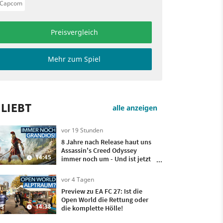
Capcom
Preisvergleich
Mehr zum Spiel
LIEBT
alle anzeigen
vor 19 Stunden
8 Jahre nach Release haut uns
Assassin's Creed Odyssey
14:45
immer noch um - Und ist jetzt
sogar besser!
vor 4 Tagen
Preview zu EA FC 27: Ist die
Open World die Rettung oder
3
14:38
die komplette Hölle!