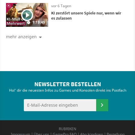
vor 6 Tagen
KI zerstört unsere Spiele nur, wenn wir
es zulassen
1:10:45
mehr anzeigen
NEWSLETTER BESTELLEN
Hol' dir die neuesten Infos zu Games und Konsolen direkt ins Postfach
RUBRIKEN
Impressum
|
Über uns
|
GamePro FAQ
|
Abo kündigen
|
Bestellung