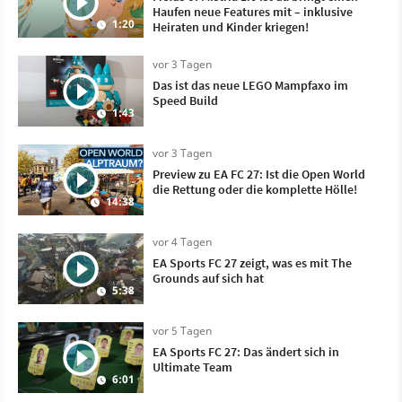
Haufen neue Features mit – inklusive
1:20
Heiraten und Kinder kriegen!
vor 3 Tagen
Das ist das neue LEGO Mampfaxo im
Speed Build
1:43
vor 3 Tagen
Preview zu EA FC 27: Ist die Open World
die Rettung oder die komplette Hölle!
14:38
vor 4 Tagen
EA Sports FC 27 zeigt, was es mit The
Grounds auf sich hat
5:38
vor 5 Tagen
EA Sports FC 27: Das ändert sich in
Ultimate Team
6:01