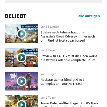
BELIEBT
alle anzeigen
vor 5 Stunden
8 Jahre nach Release haut uns
Assassin's Creed Odyssey immer noch
14:45
um - Und ist jetzt sogar besser!
vor 3 Tagen
Preview zu EA FC 27: Ist die Open World
die Rettung oder die komplette Hölle!
14:38
vor 2 Tagen
Rockstar Games kündigt GTA 6-
Gameplay an - AUF NETFLIX!
0:25
vor 2 Tagen
Tower Defense-Überflieger: Sir, We Have