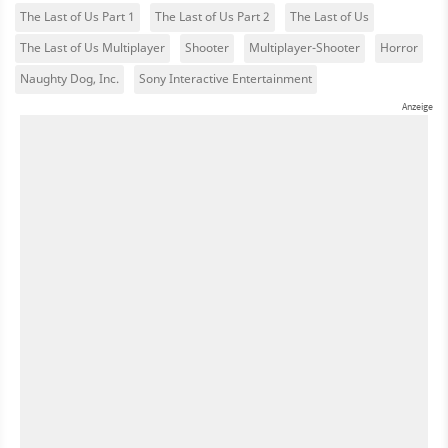
The Last of Us Part 1
The Last of Us Part 2
The Last of Us
The Last of Us Multiplayer
Shooter
Multiplayer-Shooter
Horror
Naughty Dog, Inc.
Sony Interactive Entertainment