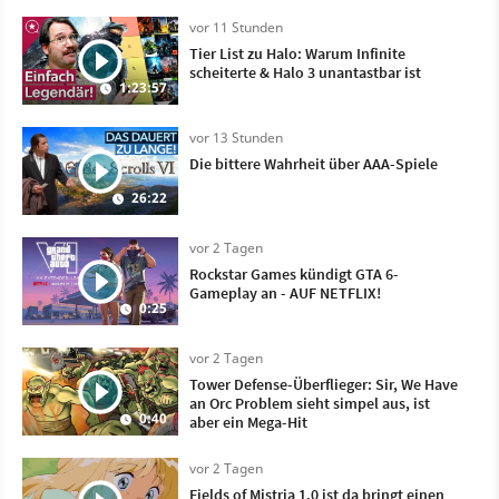
vor 11 Stunden
Tier List zu Halo: Warum Infinite
scheiterte & Halo 3 unantastbar ist
1:23:57
vor 13 Stunden
Die bittere Wahrheit über AAA-Spiele
26:22
vor 2 Tagen
Rockstar Games kündigt GTA 6-
Gameplay an - AUF NETFLIX!
0:25
vor 2 Tagen
Tower Defense-Überflieger: Sir, We Have
an Orc Problem sieht simpel aus, ist
0:40
aber ein Mega-Hit
vor 2 Tagen
Fields of Mistria 1.0 ist da bringt einen