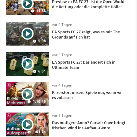
Preview zu EA FC 27: Ist die Open World
die Rettung oder die komplette Hölle!
14:38
vor 2 Tagen
EA Sports FC 27 zeigt, was es mit The
Grounds auf sich hat
5:38
vor 3 Tagen
EA Sports FC 27: Das ändert sich in
Ultimate Team
6:01
vor 4 Tagen
KI zerstört unsere Spiele nur, wenn wir
es zulassen
1:10:45
vor 5 Tagen
Das mutigere Anno? Corsair Cove bringt
frischen Wind ins Aufbau-Genre
1:01:24