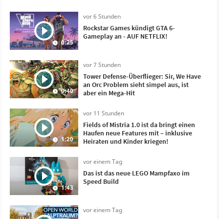
vor 6 Stunden
Rockstar Games kündigt GTA 6-
Gameplay an - AUF NETFLIX!
0:25
vor 7 Stunden
Tower Defense-Überflieger: Sir, We Have
an Orc Problem sieht simpel aus, ist
0:40
aber ein Mega-Hit
vor 11 Stunden
Fields of Mistria 1.0 ist da bringt einen
Haufen neue Features mit – inklusive
1:20
Heiraten und Kinder kriegen!
vor einem Tag
Das ist das neue LEGO Mampfaxo im
Speed Build
1:43
vor einem Tag