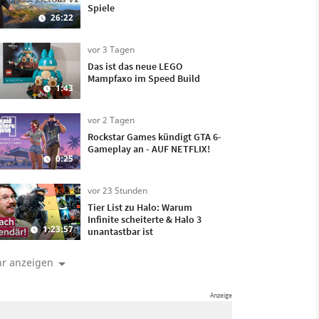
Spiele
26:22
vor 3 Tagen
Das ist das neue LEGO
Mampfaxo im Speed Build
1:43
vor 2 Tagen
Rockstar Games kündigt GTA 6-
Gameplay an - AUF NETFLIX!
0:25
vor 23 Stunden
Tier List zu Halo: Warum
Infinite scheiterte & Halo 3
1:23:57
unantastbar ist
r anzeigen