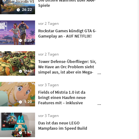
Die bittere Wahrheit über AAA-
Spiele
26:22
vor 2 Tagen
Rockstar Games kündigt GTA 6-
Gameplay an - AUF NETFLIX!
0:25
vor 2 Tagen
Tower Defense-Überflieger: Sir,
We Have an Orc Problem sieht
0:40
simpel aus, ist aber ein Mega-
Hit
vor 3 Tagen
Fields of Mistria 1.0 ist da
bringt einen Haufen neue
1:20
Features mit – inklusive
Heiraten und Kinder kriegen!
vor 3 Tagen
Das ist das neue LEGO
Mampfaxo im Speed Build
1:43