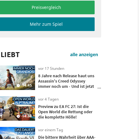
Preisvergleich
Mehr zum Spiel
LIEBT
alle anzeigen
vor 17 Stunden
8 Jahre nach Release haut uns
Assassin's Creed Odyssey
14:45
immer noch um - Und ist jetzt
sogar besser!
vor 4 Tagen
Preview zu EA FC 27: Ist die
Open World die Rettung oder
3
14:38
die komplette Hölle!
vor einem Tag
Die bittere Wahrheit über AAA-