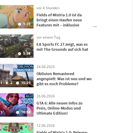
vor 4 Stunden
Fields of Mistria 1.0 ist da
bringt einen Haufen neue
1:20
Features mit – inklusive
Heiraten und Kinder kriegen!
vor einem Tag
EA Sports FC 27 zeigt, was es
mit The Grounds auf sich hat
5:38
24.04.2025
Oblivion Remastered
angespielt: Was ist neu und wo
1
2
15:29
gibt es noch Probleme?
26.06.2026
GTA 6: Alle neuen Infos zu
Preis, Online-Modus und
1
10:58
Ultimate Edition!
12.06.2026
Fields of Mistria 1.0: Release-