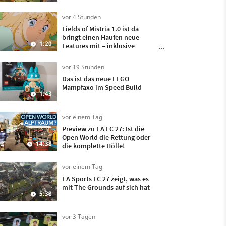
Hit
vor 4 Stunden
Fields of Mistria 1.0 ist da
bringt einen Haufen neue
1:20
Features mit – inklusive
Heiraten und Kinder kriegen!
vor 19 Stunden
Das ist das neue LEGO
Mampfaxo im Speed Build
1:43
vor einem Tag
Preview zu EA FC 27: Ist die
Open World die Rettung oder
2
14:38
die komplette Hölle!
vor einem Tag
EA Sports FC 27 zeigt, was es
mit The Grounds auf sich hat
5:38
vor 3 Tagen