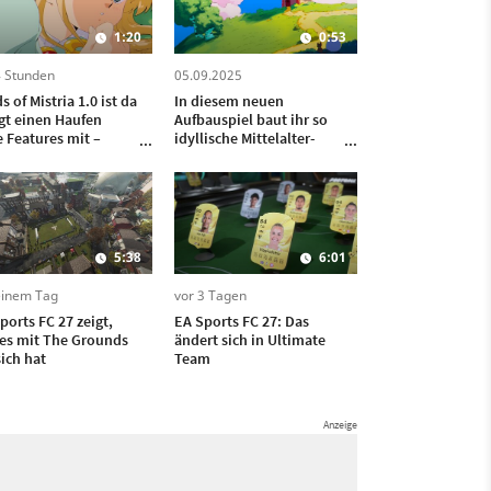
1:20
0:53
4 Stunden
05.09.2025
s of Mistria 1.0 ist da
In diesem neuen
gt einen Haufen
Aufbauspiel baut ihr so
 Features mit –
idyllische Mittelalter-
usive Heiraten und
Dörfer, dass sie glatt aus
er kriegen!
einem Ghibli-Film
stammen könnten
5:38
6:01
einem Tag
vor 3 Tagen
ports FC 27 zeigt,
EA Sports FC 27: Das
es mit The Grounds
ändert sich in Ultimate
sich hat
Team