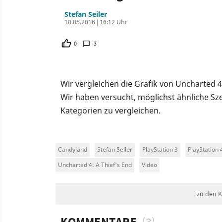
Stefan Seiler
10.05.2016 | 16:12 Uhr
0
3
Wir vergleichen die Grafik von Uncharted 4
Wir haben versucht, möglichst ähnliche 
Kategorien zu vergleichen.
Candyland
Stefan Seiler
PlayStation 3
PlayStation 
Uncharted 4: A Thief's End
Video
zu den 
KOMMENTARE
(3)