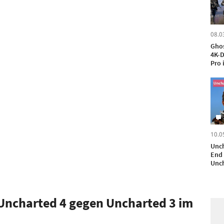
08.0
Ghos
4K-D
Pro 
10.0
Unch
End 
Unch
Verg
- Uncharted 4 gegen Uncharted 3 im