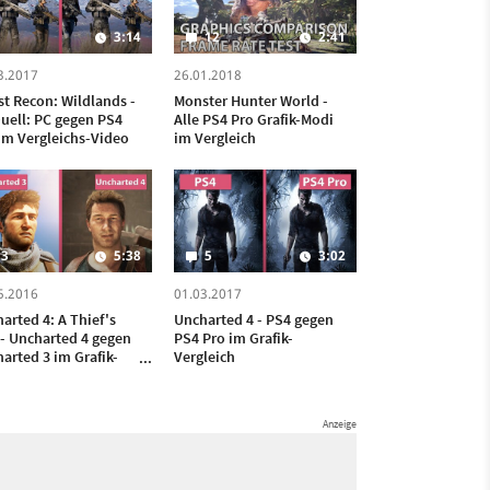
3:14
12
2:41
3.2017
26.01.2018
t Recon: Wildlands -
Monster Hunter World -
uell: PC gegen PS4
Alle PS4 Pro Grafik-Modi
im Vergleichs-Video
im Vergleich
3
5:38
5
3:02
5.2016
01.03.2017
arted 4: A Thief's
Uncharted 4 - PS4 gegen
- Uncharted 4 gegen
PS4 Pro im Grafik-
arted 3 im Grafik-
Vergleich
leich