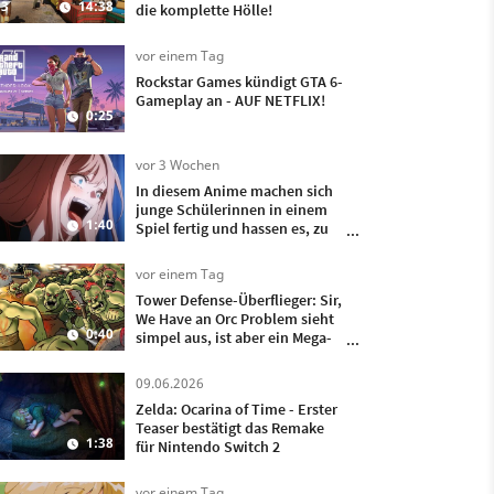
3
14:38
die komplette Hölle!
vor einem Tag
Rockstar Games kündigt GTA 6-
Gameplay an - AUF NETFLIX!
0:25
vor 3 Wochen
In diesem Anime machen sich
junge Schülerinnen in einem
1:40
Spiel fertig und hassen es, zu
verlieren
vor einem Tag
Tower Defense-Überflieger: Sir,
We Have an Orc Problem sieht
0:40
simpel aus, ist aber ein Mega-
Hit
09.06.2026
Zelda: Ocarina of Time - Erster
Teaser bestätigt das Remake
1:38
für Nintendo Switch 2
vor einem Tag