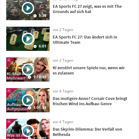
EA Sports FC 27 zeigt, was es mit The
Grounds auf sich hat
5:38
vor 2 Tagen
EA Sports FC 27: Das ändert sich in
Ultimate Team
6:01
vor 3 Tagen
KI zerstört unsere Spiele nur, wenn wir
es zulassen
1:10:45
vor 4 Tagen
Das mutigere Anno? Corsair Cove bringt
frischen Wind ins Aufbau-Genre
1:01:24
vor 4 Tagen
Das Skyrim-Dilemma: Der Verfall von
Bethesda
1:20:05