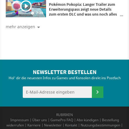
Pokémon Pokopia: Langer Trailer zum
Erweiterungspass zeigt neue Details
7:20
zum ersten DLC und was uns noch alles
erwartet
mehr anzeigen
NEWSLETTER BESTELLEN
Hol' dir die neuesten Infos zu Games und Konsolen direkt ins Postfach
RUBRIKEN
Impressum
|
Über uns
|
GamePro FAQ
|
Abo kündigen
|
Bestellung
widerrufen
|
Karriere
|
Newsletter
|
Kontakt
|
Nutzungsbestimmungen
|