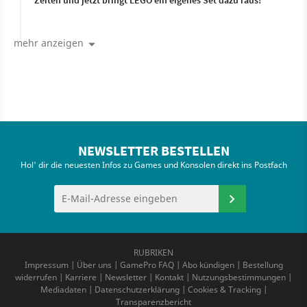
Zeiten und jetzt bringt LEGO ein eigenes Set dazu raus!
mehr anzeigen
NEWSLETTER BESTELLEN
Hol' dir die neuesten Infos zu Games und Konsolen direkt ins Postfach
RUBRIKEN
Impressum
|
Über uns
|
GamePro FAQ
|
Abo kündigen
|
Bestellung
widerrufen
|
Karriere
|
Newsletter
|
Kontakt
|
Nutzungsbestimmungen
|
Mediadaten
|
Datenschutzerklärung
|
Cookies & Tracking
|
Transparenzbericht