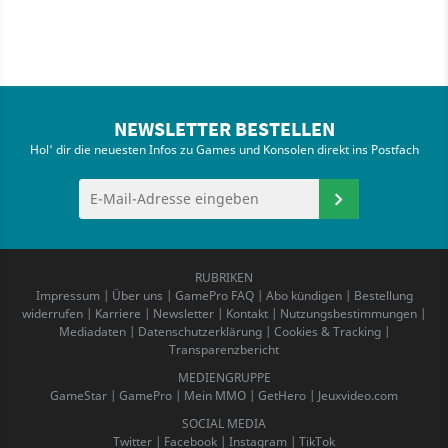
NEWSLETTER BESTELLEN
Hol' dir die neuesten Infos zu Games und Konsolen direkt ins Postfach
RUBRIKEN
Impressum
|
Über uns
|
GamePro FAQ
|
Abo kündigen
|
Bestellung
widerrufen
|
Karriere
|
Newsletter
|
Kontakt
|
Nutzungsbestimmungen
|
Mediadaten
|
Datenschutzerklärung
|
Cookies & Tracking
|
Transparenzbericht
MEDIENGRUPPE
GameStar
|
GamePro
|
Mein MMO
|
GetHero
|
Jeuxvideo.com
SOCIAL MEDIA
Twitter
|
Facebook
|
Instagram
|
TikTok