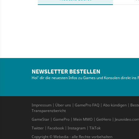
NEWSLETTER BESTELLEN
Hol' dir die neuesten Infos zu Games und Konsolen direkt ins 
Impressum
|
Über uns
|
GamePro FAQ
|
Abo kündigen
|
Best
Transparenzbericht
GameStar
|
GamePro
|
Mein MMO
|
GetHero
|
Jeuxvideo.co
Twitter
|
Facebook
|
Instagram
|
TikTok
Copyright © Webedia - alle Rechte vorbehalten