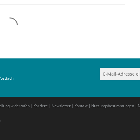
Postfach
ellung widerrufen
|
Karriere
|
Newsletter
|
Kontakt
|
Nutzungsbestimmungen
|
M
m