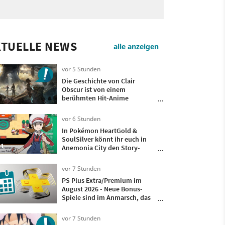
KTUELLE NEWS
alle anzeigen
vor 5 Stunden
Die Geschichte von Clair
Obscur ist von einem
berühmten Hit-Anime
inspiriert – Entwickler
Guillaume Broche enthüllt,
vor 6 Stunden
welcher es ist
In Pokémon HeartGold &
SoulSilver könnt ihr euch in
1
Anemonia City den Story-
Fortschritt verbauen, aber die
Entwickler haben eine clevere
vor 7 Stunden
Notfall-Mechanik eingebaut
PS Plus Extra/Premium im
August 2026 - Neue Bonus-
Spiele sind im Anmarsch, das
sind Datum und Uhrzeit
vor 7 Stunden