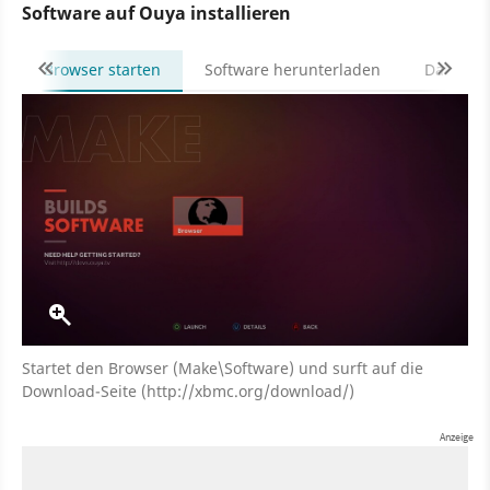
Software auf Ouya installieren
Browser starten
Software herunterladen
Datei ins
Startet den Browser (Make\Software) und surft auf die
Download-Seite (http://xbmc.org/download/)