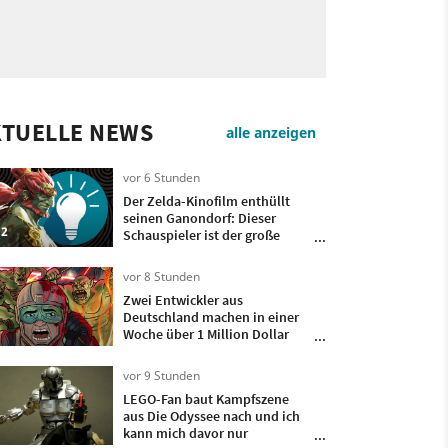
KTUELLE NEWS
alle anzeigen
vor 6 Stunden
Der Zelda-Kinofilm enthüllt
seinen Ganondorf: Dieser
2
Schauspieler ist der große
Bösewicht
vor 8 Stunden
Zwei Entwickler aus
Deutschland machen in einer
Woche über 1 Million Dollar
mit ihrem Spiel, das sie nur 4
Monate lang entwickelt haben
vor 9 Stunden
LEGO-Fan baut Kampfszene
aus Die Odyssee nach und ich
kann mich davor nur