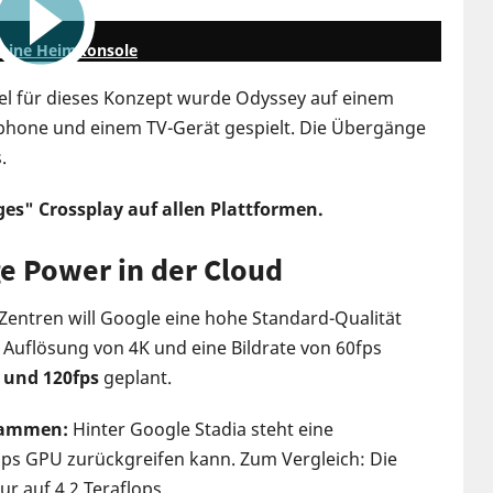
2:04
, keine Heimkonsole
iel für dieses Konzept wurde Odyssey auf einem
phone und einem TV-Gerät gespielt. Die Übergänge
.
ges" Crossplay auf allen Plattformen.
e Power in der Cloud
-Zentren will Google eine hohe Standard-Qualität
 Auflösung von 4K und eine Bildrate von 60fps
 und 120fps
geplant.
usammen:
Hinter Google Stadia steht eine
lops GPU zurückgreifen kann. Zum Vergleich: Die
r auf 4,2 Teraflops.