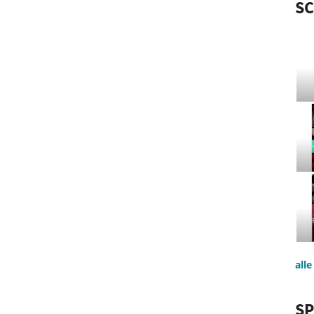
S
all
SP