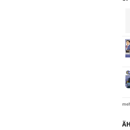
meh
ÄH