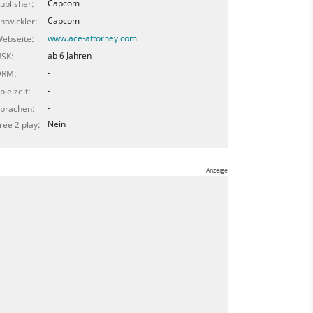
Capcom
ublisher:
Capcom
ntwickler:
www.ace-attorney.com
ebseite:
ab 6 Jahren
SK:
-
DRM:
-
pielzeit:
-
prachen:
Nein
ree 2 play: