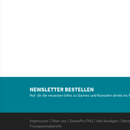
NEWSLETTER BESTELLEN
Hol' dir die neuesten Infos zu Games und Konsolen direkt ins 
Impressum
|
Über uns
|
GamePro FAQ
|
Abo kündigen
|
Best
Transparenzbericht