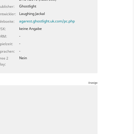
Ghostlight
ublisher:
Laughing Jackal
ntwickler:
agarest.ghostlight.uk.com/pc.php
ebseite:
keine Angabe
SK:
-
DRM:
-
pielzeit:
-
prachen:
Nein
ree 2
lay: