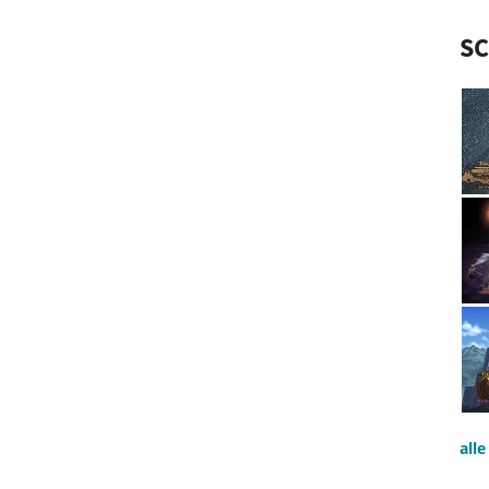
S
all