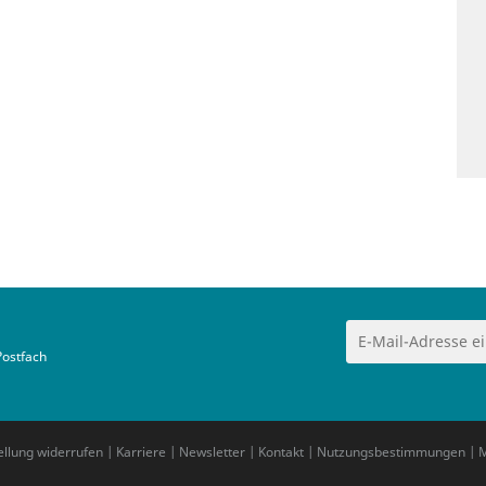
Postfach
ellung widerrufen
|
Karriere
|
Newsletter
|
Kontakt
|
Nutzungsbestimmungen
|
M