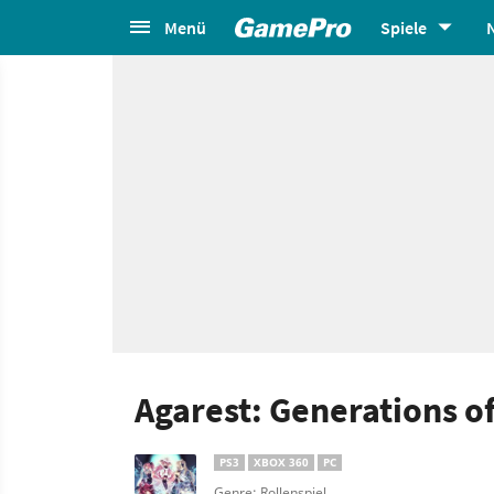
Menü
Spiele
Agarest: Generations o
PS3
XBOX 360
PC
Genre: Rollenspiel