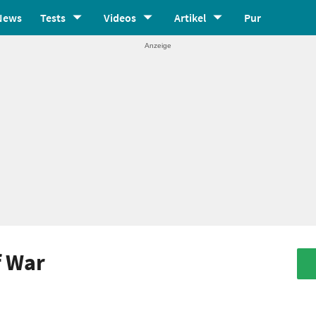
News
Tests
Videos
Artikel
Pur
f War