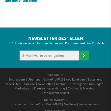
alle Bilder ansehen
NEWSLETTER BESTELLEN
Hol' dir die neuesten Infos zu Games und Konsolen direkt ins Postfach
RUBRIKEN
Impressum
|
Über uns
|
GamePro FAQ
|
Abo kündigen
|
Bestellung
widerrufen
|
Karriere
|
Newsletter
|
Kontakt
|
Nutzungsbestimmungen
|
Mediadaten
|
Datenschutzerklärung
|
Cookies & Tracking
|
Transparenzbericht
MEDIENGRUPPE
GameStar
|
GamePro
|
Mein MMO
|
GetHero
|
Jeuxvideo.com