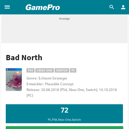
Bad North
PS4
XBOX ONE
SWITCH
PC
Genre: Echtzeit-Strategie
Entwickler: Plausible Concept
Release: 20.08.2018 (PS4, Xbox One, Switch), 16.10.2018
(PC)
72
PC,PS4,Xbox One,Switch