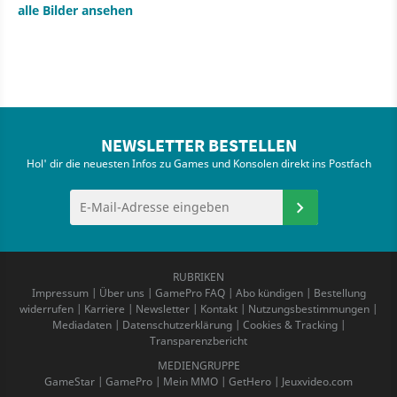
alle Bilder ansehen
NEWSLETTER BESTELLEN
Hol' dir die neuesten Infos zu Games und Konsolen direkt ins Postfach
RUBRIKEN
Impressum
|
Über uns
|
GamePro FAQ
|
Abo kündigen
|
Bestellung
widerrufen
|
Karriere
|
Newsletter
|
Kontakt
|
Nutzungsbestimmungen
|
Mediadaten
|
Datenschutzerklärung
|
Cookies & Tracking
|
Transparenzbericht
MEDIENGRUPPE
GameStar
|
GamePro
|
Mein MMO
|
GetHero
|
Jeuxvideo.com