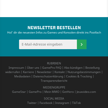
NEWSLETTER BESTELLEN
Hol' dir die neuesten Infos zu Games und Konsolen direkt ins Postfach
RUBRIKEN
Impressum
|
Über uns
|
GamePro FAQ
|
Abo kündigen
|
Bestellung
widerrufen
|
Karriere
|
Newsletter
|
Kontakt
|
Nutzungsbestimmungen
|
Mediadaten
|
Datenschutzerklärung
|
Cookies & Tracking
|
Transparenzbericht
MEDIENGRUPPE
GameStar
|
GamePro
|
Mein MMO
|
GetHero
|
Jeuxvideo.com
SOCIAL MEDIA
Twitter
|
Facebook
|
Instagram
|
TikTok