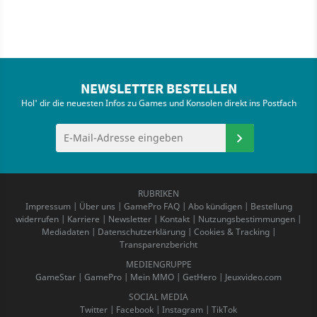
NEWSLETTER BESTELLEN
Hol' dir die neuesten Infos zu Games und Konsolen direkt ins Postfach
RUBRIKEN
Impressum
|
Über uns
|
GamePro FAQ
|
Abo kündigen
|
Bestellung
widerrufen
|
Karriere
|
Newsletter
|
Kontakt
|
Nutzungsbestimmungen
|
Mediadaten
|
Datenschutzerklärung
|
Cookies & Tracking
|
Transparenzbericht
MEDIENGRUPPE
GameStar
|
GamePro
|
Mein MMO
|
GetHero
|
Jeuxvideo.com
SOCIAL MEDIA
Twitter
|
Facebook
|
Instagram
|
TikTok