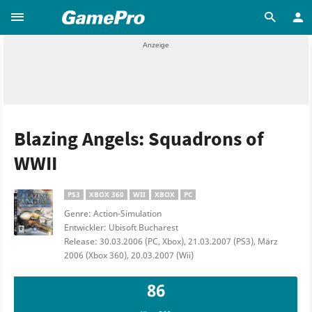
Blazing Angels: Squadrons of
WWII
PS3
XBOX 360
WII
XBOX
PC
Genre: Action-Simulation
Entwickler: Ubisoft Bucharest
Release: 30.03.2006 (PC, Xbox), 21.03.2007 (PS3), März
2006 (Xbox 360), 20.03.2007 (Wii)
86