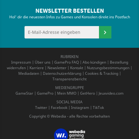
NEWSLETTER BESTELLEN
Hol' dir die neuesten Infos zu Games und Konsolen direkt ins Postfach
RUBRIKEN
Impressum
|
Über uns
|
GamePro FAQ
|
Abo kündigen
|
Bestellung
widerrufen
|
Karriere
|
Newsletter
|
Kontakt
|
Nutzungsbestimmungen
|
Mediadaten
|
Datenschutzerklärung
|
Cookies & Tracking
|
Transparenzbericht
MEDIENGRUPPE
GameStar
|
GamePro
|
Mein MMO
|
GetHero
|
Jeuxvideo.com
SOCIAL MEDIA
Twitter
|
Facebook
|
Instagram
|
TikTok
Copyright © Webedia - alle Rechte vorbehalten