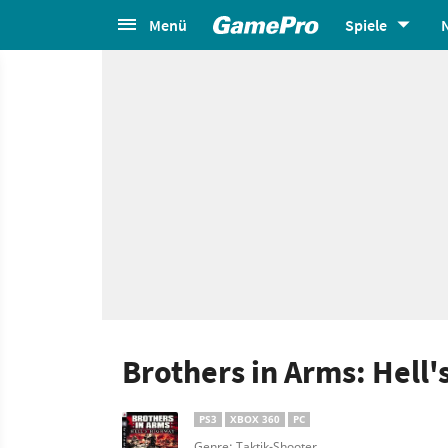
Menü
Spiele
Brothers in Arms: Hell
PS3
XBOX 360
PC
Genre: Taktik-Shooter