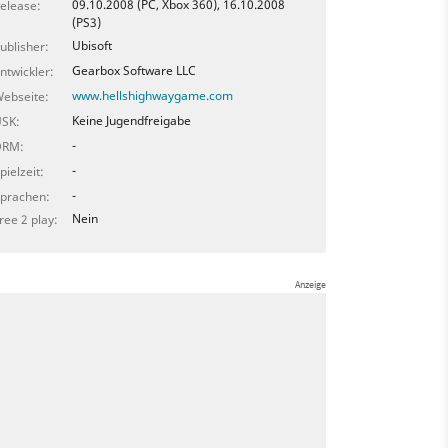
09.10.2008 (PC, Xbox 360), 16.10.2008
elease:
(PS3)
Ubisoft
ublisher:
Gearbox Software LLC
ntwickler:
www.hellshighwaygame.com
ebseite:
Keine Jugendfreigabe
SK:
-
DRM:
-
pielzeit:
-
prachen:
Nein
ree 2 play: