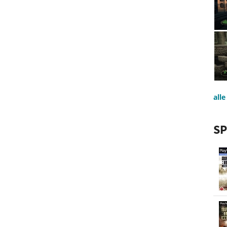
all
SP