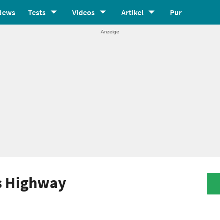
News
Tests
Videos
Artikel
Pur
's Highway