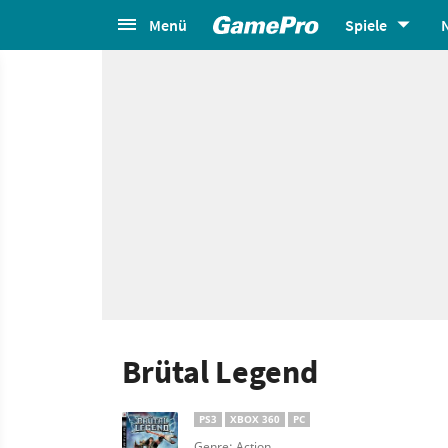
Menü
Spiele
Brütal Legend
PS3
XBOX 360
PC
Genre: Action