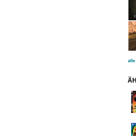
all
ÄH