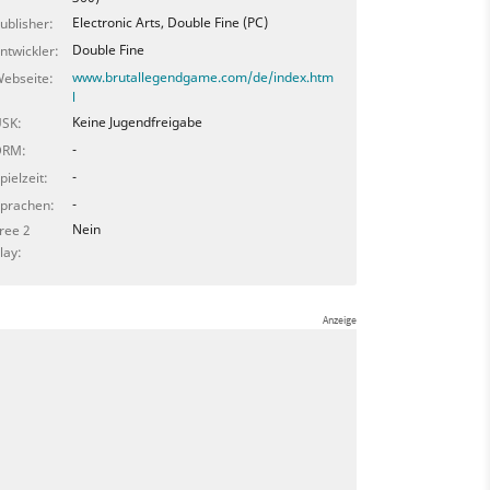
Electronic Arts, Double Fine (PC)
ublisher:
Double Fine
ntwickler:
www.brutallegendgame.com/de/index.htm
ebseite:
l
Keine Jugendfreigabe
SK:
-
DRM:
-
pielzeit:
-
prachen:
Nein
ree 2
lay: