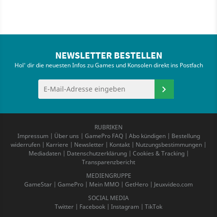
NEWSLETTER BESTELLEN
Hol' dir die neuesten Infos zu Games und Konsolen direkt ins Postfach
RUBRIKEN
Impressum
|
Über uns
|
GamePro FAQ
|
Abo kündigen
|
Bestellung
widerrufen
|
Karriere
|
Newsletter
|
Kontakt
|
Nutzungsbestimmungen
|
Mediadaten
|
Datenschutzerklärung
|
Cookies & Tracking
|
Transparenzbericht
MEDIENGRUPPE
GameStar
|
GamePro
|
Mein MMO
|
GetHero
|
Jeuxvideo.com
SOCIAL MEDIA
Twitter
|
Facebook
|
Instagram
|
TikTok