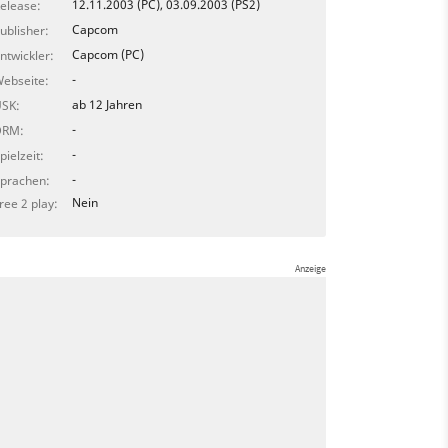
12.11.2003 (PC), 03.09.2003 (PS2)
elease:
Capcom
ublisher:
Capcom (PC)
ntwickler:
-
ebseite:
ab 12 Jahren
SK:
-
DRM:
-
pielzeit:
-
prachen:
Nein
ree 2 play: