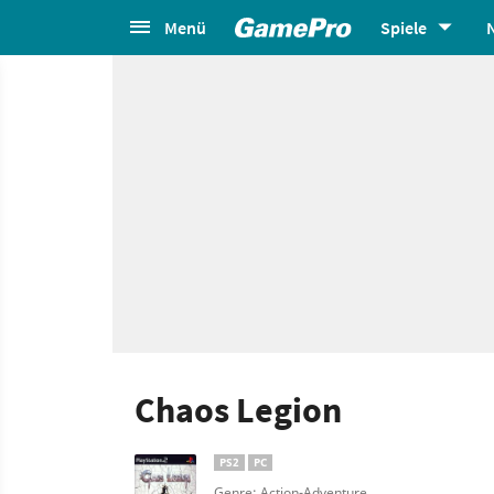
Menü
Spiele
Chaos Legion
PS2
PC
Genre: Action-Adventure