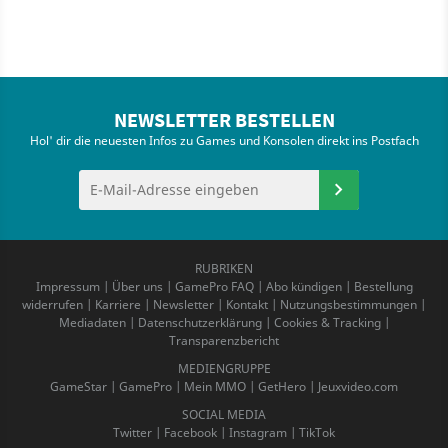
NEWSLETTER BESTELLEN
Hol' dir die neuesten Infos zu Games und Konsolen direkt ins Postfach
RUBRIKEN
Impressum
|
Über uns
|
GamePro FAQ
|
Abo kündigen
|
Bestellung
widerrufen
|
Karriere
|
Newsletter
|
Kontakt
|
Nutzungsbestimmungen
|
Mediadaten
|
Datenschutzerklärung
|
Cookies & Tracking
|
Transparenzbericht
MEDIENGRUPPE
GameStar
|
GamePro
|
Mein MMO
|
GetHero
|
Jeuxvideo.com
SOCIAL MEDIA
Twitter
|
Facebook
|
Instagram
|
TikTok