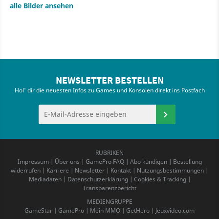
alle Bilder ansehen
NEWSLETTER BESTELLEN
Hol' dir die neuesten Infos zu Games und Konsolen direkt ins Postfach
RUBRIKEN
Impressum
|
Über uns
|
GamePro FAQ
|
Abo kündigen
|
Bestellung
widerrufen
|
Karriere
|
Newsletter
|
Kontakt
|
Nutzungsbestimmungen
|
Mediadaten
|
Datenschutzerklärung
|
Cookies & Tracking
|
Transparenzbericht
MEDIENGRUPPE
GameStar
|
GamePro
|
Mein MMO
|
GetHero
|
Jeuxvideo.com