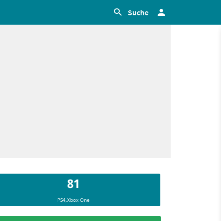
Suche
81
PS4,Xbox One