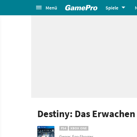
Menü
Spiele
Destiny: Das Erwachen 
PS4
XBOX ONE
Genre: Ego-Shooter