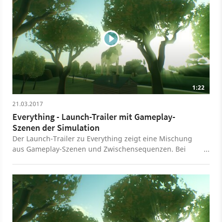
liegen. Neben all dem Blödsinn wird's in Everything
aber auch philosophisch. Denn nicht nur die Gedanken
der Objekte, sondern auch die Audio-Aufnahmen von
Philosoph Allan Watts sorgen kombiniert mit dem
Quatsch für eine ganz einzigartige Stimmung. Zunächst
gibt's Everything nur für 14,99 Euro im PSN für die PS4,
eine PC-Version soll am 21. April auf Steam folgen.
1:22
21.03.2017
Everything - Launch-Trailer mit Gameplay-
Szenen der Simulation
Der Launch-Trailer zu Everything zeigt eine Mischung
aus Gameplay-Szenen und Zwischensequenzen. Bei
Everything handelt es sich um eine Art Simulation, bei
der alle Natursysteme behandelt werden - vom Mikro-
bis hin zum Makrokosmos. Spieler erleben das
Geschehen dabei als Kleinstlebeweisen, Tiere, Planeten
oder selbst aus der Perspektive einer ganzen Galaxie.
Verpflichtende Ziele und Aufgaben gibt es bei der
Erkundung der prozedural generierten Open-World