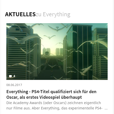
Vielmehr soll Everything laut dem Entwickler Daid OReily
»eine neue Sicht auf das Leben« vermitteln.
AKTUELLES
zu Everything
Spiel
PC
PlayStation 4
PlayStation
Adventure
Double Fine
David OReilly
Everything
4
08.06.2017
Everything - PS4-Titel qualifiziert sich für den
Oscar, als erstes Videospiel überhaupt
Die Academy Awards (oder Oscars) zeichnen eigentlich
nur Filme aus. Aber Everything, das experimentelle PS4-
Spiel, in dem wir wortwörtlich Alles spielen können, hat