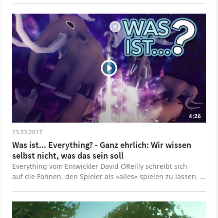
es nun geschafft, sich als erstes Game überhaupt zu
qualifizieren. Ein Ritterschlag!
4:26
23.03.2017
Was ist... Everything? - Ganz ehrlich: Wir wissen
selbst nicht, was das sein soll
Everything vom Entwickler David OReilly schreibt sich
auf die Fahnen, den Spieler als »alles« spielen zu lassen.
Wir haben das komplett bescheuerte Entdeckungsspiel
mit Philosophie-Einschlag ausprobiert und versuchen im
Was-ist-Video zu klären, ob Everything überhaupt als
Spiel durchgeht und wo die Grenzen der Unendlichkeit