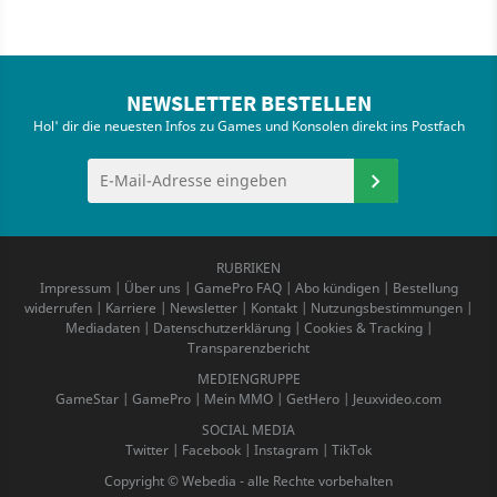
NEWSLETTER BESTELLEN
Hol' dir die neuesten Infos zu Games und Konsolen direkt ins Postfach
RUBRIKEN
Impressum
|
Über uns
|
GamePro FAQ
|
Abo kündigen
|
Bestellung
widerrufen
|
Karriere
|
Newsletter
|
Kontakt
|
Nutzungsbestimmungen
|
Mediadaten
|
Datenschutzerklärung
|
Cookies & Tracking
|
Transparenzbericht
MEDIENGRUPPE
GameStar
|
GamePro
|
Mein MMO
|
GetHero
|
Jeuxvideo.com
SOCIAL MEDIA
Twitter
|
Facebook
|
Instagram
|
TikTok
Copyright © Webedia - alle Rechte vorbehalten