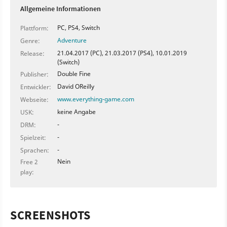
direkt zuschlägt, kann als PS Plus-Nutzer 20% auf den
Allgemeine Informationen
Einkaufspreis sparen. Release-Termin ist der 21. März
2017.
PC, PS4, Switch
Plattform:
Adventure
Genre:
21.04.2017 (PC), 21.03.2017 (PS4), 10.01.2019
Release:
(Switch)
Double Fine
Publisher:
David OReilly
Entwickler:
www.everything-game.com
Webseite:
keine Angabe
USK:
-
DRM:
-
Spielzeit:
-
Sprachen:
Nein
Free 2
play:
SCREENSHOTS