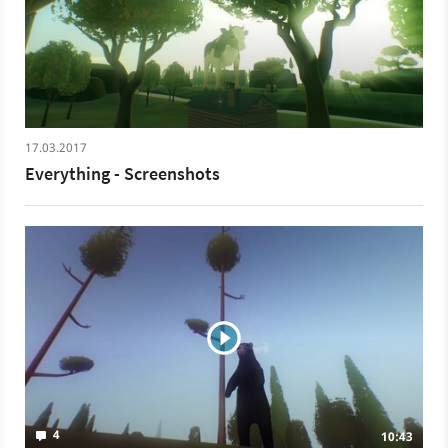
nicht. Vielmehr soll Everything laut dem Entwickler Daid
OReily »eine neue Sicht auf das Leben« vermitteln. Der
Steam-Release von Everything erfolgt am 22. April 2017,
für die PlayStation 4 ist das Spiel bereits seit März
verfügbar.
17.03.2017
Everything - Screenshots
4
10:43