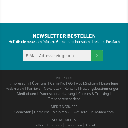
NEWSLETTER BESTELLEN
Hol' dir die neuesten Infos zu Games und Konsolen direkt ins Postfach
RUBRIKEN
Impressum
|
Über uns
|
GamePro FAQ
|
Abo kündigen
|
Bestellung
widerrufen
|
Karriere
|
Newsletter
|
Kontakt
|
Nutzungsbestimmungen
|
Mediadaten
|
Datenschutzerklärung
|
Cookies & Tracking
|
Transparenzbericht
MEDIENGRUPPE
GameStar
|
GamePro
|
Mein MMO
|
GetHero
|
Jeuxvideo.com
SOCIAL MEDIA
Twitter
|
Facebook
|
Instagram
|
TikTok