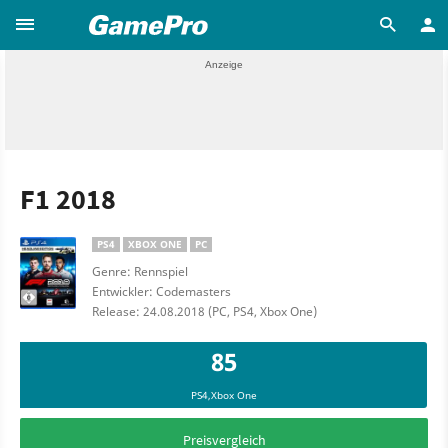
F1 2018
PS4
XBOX ONE
PC
Genre: Rennspiel
Entwickler: Codemasters
Release: 24.08.2018 (PC, PS4, Xbox One)
85
PS4,Xbox One
Preisvergleich