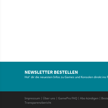
NEWSLETTER BESTELLEN
Hol' dir die neuesten Infos zu Games und Konsolen direkt ins 
Impressum
|
Über uns
|
GamePro FAQ
|
Abo kündigen
|
Best
Transparenzbericht