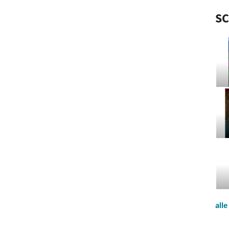
S
all