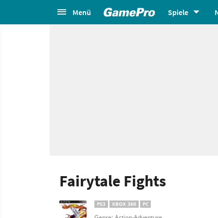
Menü
Spiele
Fairytale Fights
PS3
XBOX 360
PC
Genre: Action-Adventure