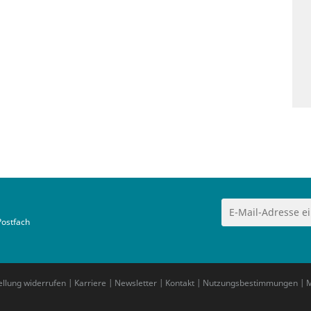
Postfach
ellung widerrufen
|
Karriere
|
Newsletter
|
Kontakt
|
Nutzungsbestimmungen
|
M