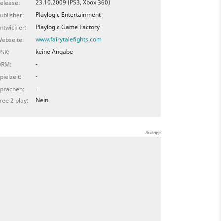
23.10.2009 (PS3, Xbox 360)
elease:
Playlogic Entertainment
ublisher:
Playlogic Game Factory
ntwickler:
www.fairytalefights.com
ebseite:
keine Angabe
SK:
-
DRM:
-
pielzeit:
-
prachen:
Nein
ree 2 play: