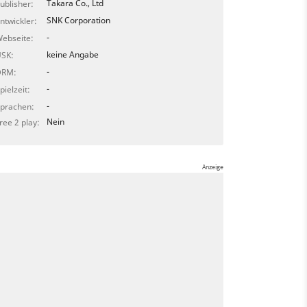
Takara Co., Ltd
ublisher:
SNK Corporation
ntwickler:
-
ebseite:
keine Angabe
SK:
-
DRM:
-
pielzeit:
-
prachen:
Nein
ree 2 play: