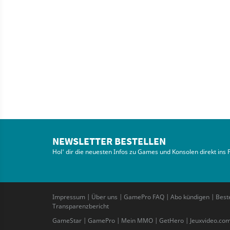
NEWSLETTER BESTELLEN
Hol' dir die neuesten Infos zu Games und Konsolen direkt ins 
Impressum
|
Über uns
|
GamePro FAQ
|
Abo kündigen
|
Best
Transparenzbericht
GameStar
|
GamePro
|
Mein MMO
|
GetHero
|
Jeuxvideo.co