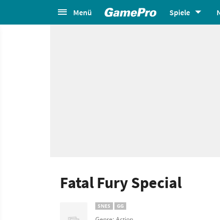
Menü
Spiele
Fatal Fury Special
SNES
GG
Genre: Action