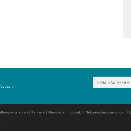
Postfach
ellung widerrufen
|
Karriere
|
Newsletter
|
Kontakt
|
Nutzungsbestimmungen
|
M
m