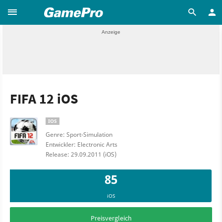
FIFA 12 iOS
IOS
Genre: Sport-Simulation
Entwickler: Electronic Arts
Release: 29.09.2011 (iOS)
85
iOS
Preisvergleich