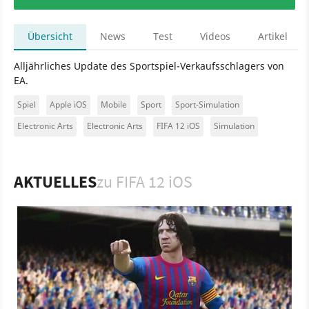
Übersicht
News
Test
Videos
Artikel
Alljährliches Update des Sportspiel-Verkaufsschlagers von
EA.
Spiel
Apple iOS
Mobile
Sport
Sport-Simulation
Electronic Arts
Electronic Arts
FIFA 12 iOS
Simulation
AKTUELLES
zu FIFA 12 iOS