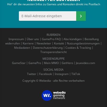
Hol' dir die neuesten Infos zu Games und Konsolen direkt ins Postfach
RUBRIKEN
Impressum
|
Über uns
|
GamePro FAQ
|
Abo kündigen
|
Bestellung
widerrufen
|
Karriere
|
Newsletter
|
Kontakt
|
Nutzungsbestimmungen
|
Mediadaten
|
Datenschutzerklärung
|
Cookies & Tracking
|
Transparenzbericht
MEDIENGRUPPE
GameStar
|
GamePro
|
Mein MMO
|
GetHero
|
Jeuxvideo.com
SOCIAL MEDIA
Twitter
|
Facebook
|
Instagram
|
TikTok
Copyright © Webedia - alle Rechte vorbehalten