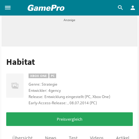
Habitat
XBOX ONE
PC
Genre: Strategie
Entwickler: 4gency
Release: Entwicklung eingestellt (PC, Xbox One)
Early-Access-Release: , 08.07.2014 (PC)
Preisvergleich
Übersicht
News
Test
Videos
Artikel