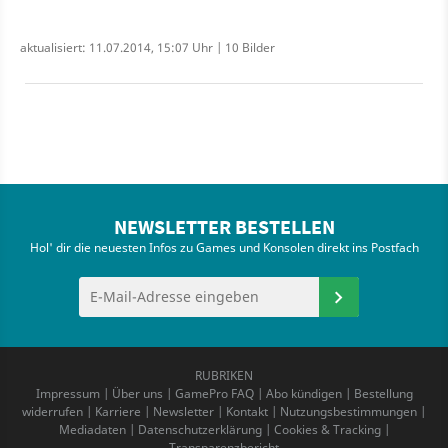
aktualisiert: 11.07.2014, 15:07 Uhr | 10 Bilder
NEWSLETTER BESTELLEN
Hol' dir die neuesten Infos zu Games und Konsolen direkt ins Postfach
RUBRIKEN
Impressum
|
Über uns
|
GamePro FAQ
|
Abo kündigen
|
Bestellung
widerrufen
|
Karriere
|
Newsletter
|
Kontakt
|
Nutzungsbestimmungen
|
Mediadaten
|
Datenschutzerklärung
|
Cookies & Tracking
|
Transparenzbericht