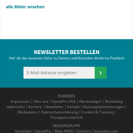
alle Bilder ansehen
NEWSLETTER BESTELLEN
Hol' dir die neuesten Infos zu Games und Konsolen direkt ins Postfach
RUBRIKEN
Impressum
|
Über uns
|
GamePro FAQ
|
Abo kündigen
|
Bestellung
widerrufen
|
Karriere
|
Newsletter
|
Kontakt
|
Nutzungsbestimmungen
|
Mediadaten
|
Datenschutzerklärung
|
Cookies & Tracking
|
Transparenzbericht
MEDIENGRUPPE
GameStar
|
GamePro
|
Mein MMO
|
GetHero
|
Jeuxvideo.com