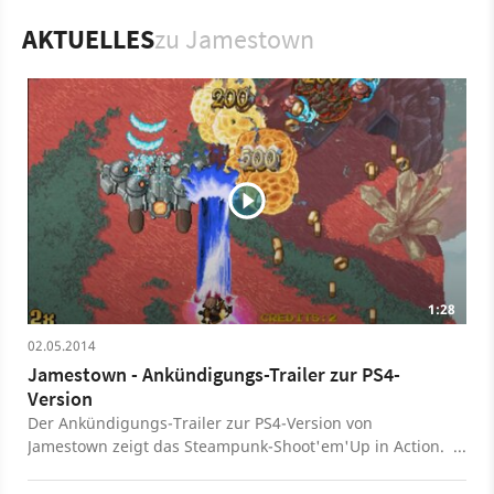
Spiel
PC
PlayStation 4
PlayStation
Action
AKTUELLES
zu Jamestown
Weltraum-Action
Jamestown
1:28
02.05.2014
Jamestown - Ankündigungs-Trailer zur PS4-
Version
Der Ankündigungs-Trailer zur PS4-Version von
Jamestown zeigt das Steampunk-Shoot'em'Up in Action.
Der PC-Version folgt im Sommer 2014 eine
Veröffentlichung auf der PlayStation 4.