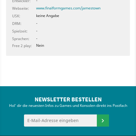
-
Entwickler:
www.finalformgames.com/jamestown
Webseite:
keine Angabe
USK:
-
DRM:
-
Spielzeit:
-
Sprachen:
Nein
Free 2 play:
NEWSLETTER BESTELLEN
Hol' dir die neuesten Infos zu Games und Konsolen direkt ins Postfach